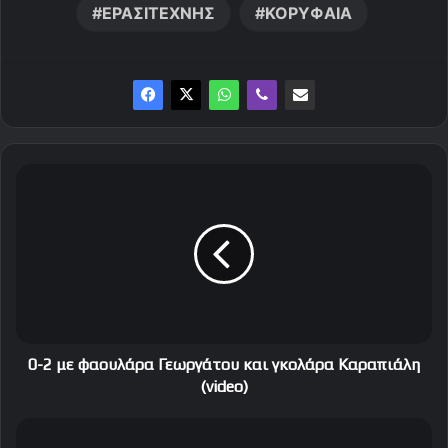
ΕΡΑΣΙΤΕΧΝΗΣ
ΚΟΡΥΦΑΙΑ
0
-
2
μ
ε
φ
α
ο
υ
λ
0-2 με φαουλάρα Γεωργάτου και γκολάρα Καραπιάλη
ά
(video)
ρ
α
Σ
Γ