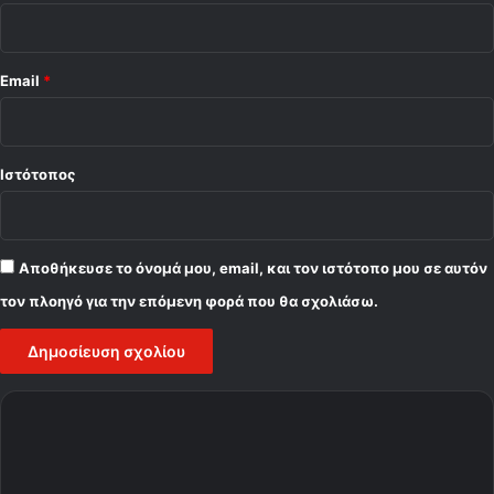
α
ς
τ
η
Email
*
ν
Π
α
ρ
Ιστότοπος
τ
ι
ζ
ά
Αποθήκευσε το όνομά μου, email, και τον ιστότοπο μου σε αυτόν
ν
τον πλοηγό για την επόμενη φορά που θα σχολιάσω.
!