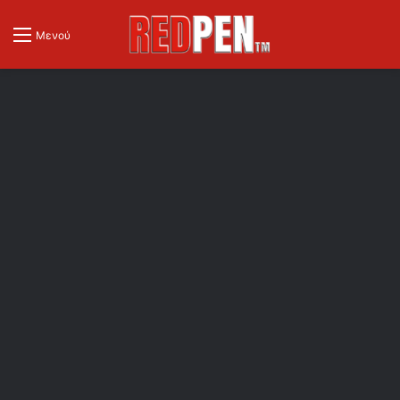
Μενού