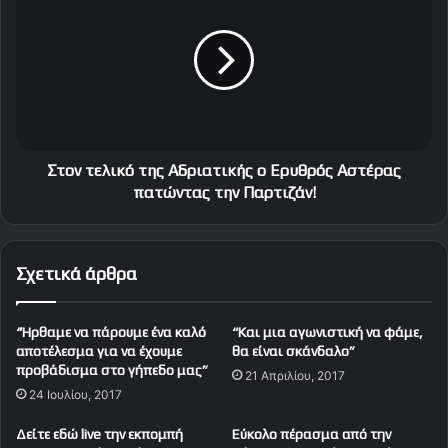
τ
ε
ο
ω
ν
ρ
τ
γ
ε
ά
λ
τ
ι
ο
κ
υ
ό
Στον τελικό της Αδριατικής ο Ερυθρός Αστέρας
κ
τ
πατώντας την Παρτιζάν!
α
η
ι
ς
γ
Α
Σχετικά άρθρα
κ
δ
ο
ρ
λ
ι
“Ήρθαμε να πάρουμε ένα καλό
“Και μια αγωνιστική να φάμε,
ά
α
αποτέλεσμα για να έχουμε
θα είναι σκάνδαλο”
ρ
τ
προβάδισμα στο γήπεδο μας”
21 Απριλίου, 2017
α
ι
24 Ιουλίου, 2017
Κ
κ
α
ή
Δείτε εδώ live την εκπομπή
Εύκολο πέρασμα από την
ρ
ς