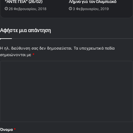
“ΑΝΤΕ ΓΕΙΑ” (26/02)
Λήμνο για τον Ολυμπιακό
α
ο
26 Φεβρουαρίου, 2018
3 Φεβρουαρίου, 2019
π
Ε
ι
ρ
ά
υ
λ
θ
Αφήστε μια απάντηση
η
ρ
(
ό
v
Η ηλ. διεύθυνση σας δεν δημοσιεύεται.
ς
Τα υποχρεωτικά πεδία
i
Α
σημειώνονται με
*
d
σ
Σ
e
τ
o
έ
χ
)
ρ
ό
α
ς
λ
π
ι
α
ο
τ
ώ
*
ν
τ
Όνομα
*