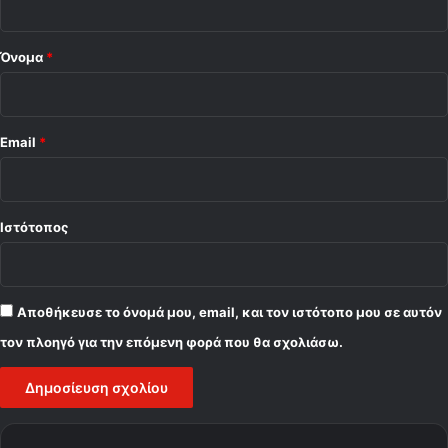
α
*
ι
ν
Όνομα
*
α
β
ο
η
Email
*
θ
ή
σ
ω
Ιστότοπος
τ
η
ν
ο
Αποθήκευσε το όνομά μου, email, και τον ιστότοπο μου σε αυτόν
μ
τον πλοηγό για την επόμενη φορά που θα σχολιάσω.
ά
δ
α
μ
ο