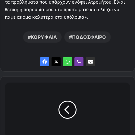
τα προβλήματα που υπάρχουν ενόψει Ατρομήτου. Είναι
θετική η παρουσία μου στο πρώτο ματς και ελπίζω να
πάμε ακόμα καλύτερα στα υπόλοιπα».
ΚΟΡΥΦΑΙΑ
ΠΟΔΟΣΦΑΙΡΟ
Ι
σ
ο
π
α
λ
ί
α