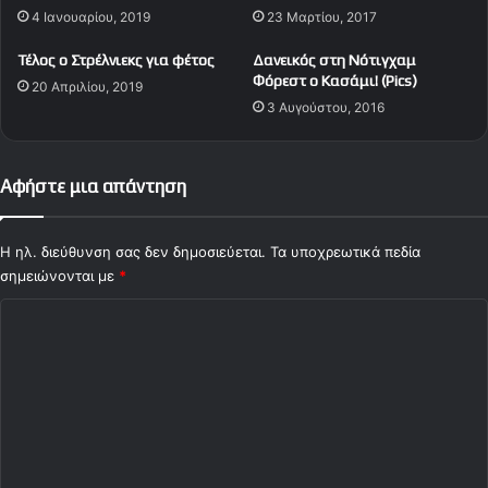
4 Ιανουαρίου, 2019
23 Μαρτίου, 2017
τ
κ
η
ε
Τέλος ο Στρέλνιεκς για φέτος
Δανεικός στη Νότιγχαμ
ν
τ
Φόρεστ ο Κασάμι! (Pics)
20 Απριλίου, 2019
Τ
ό
3 Αυγούστου, 2016
ο
δ
υ
ι
ρ
ά
κ
σ
Αφήστε μια απάντηση
ί
τ
α
η
μ
Η ηλ. διεύθυνση σας δεν δημοσιεύεται.
Τα υποχρεωτικά πεδία
α
σημειώνονται με
*
γ
Σ
ι
α
χ
ν
ό
α
μ
λ
π
ι
ώ
ο
κ