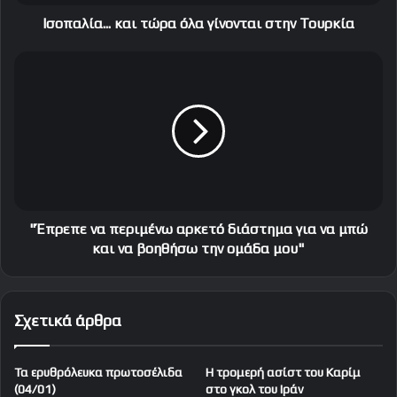
.
.
Ισοπαλία... και τώρα όλα γίνονται στην Τουρκία
.
κ
"
α
Έ
ι
π
τ
ρ
ώ
ε
ρ
π
α
ε
ό
ν
λ
α
α
π
"Έπρεπε να περιμένω αρκετό διάστημα για να μπώ
γ
ε
και να βοηθήσω την ομάδα μου"
ί
ρ
ν
ι
ο
μ
Σχετικά άρθρα
ν
έ
τ
ν
α
ω
Τα ερυθρόλευκα πρωτοσέλιδα
Η τρομερή ασίστ του Καρίμ
ι
α
(04/01)
στο γκολ του Ιράν
σ
ρ