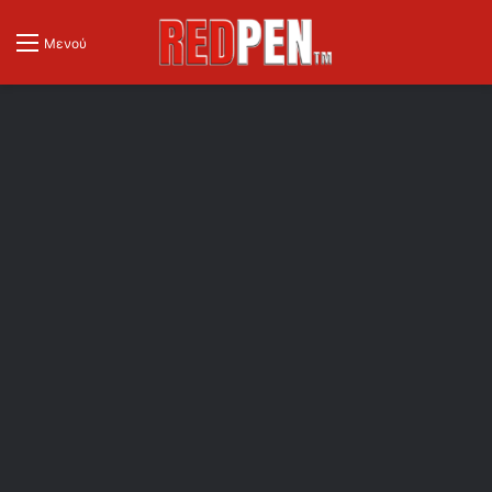
Μενού