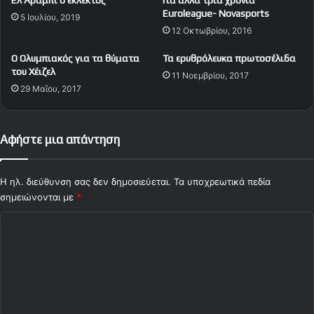
ο
π
Euroleague- Novasports
5 Ιουλίου, 2019
ν
ο
12 Οκτωβρίου, 2016
ν
ν
α
α
Ο Ολυμπιακός για τα θύματα
Τα ερυθρόλευκα πρωτοσέλιδα
ό
γ
του Χέιζελ
11 Νοεμβρίου, 2017
μ
ι
29 Μαΐου, 2017
α
α
ς
τ
(
η
v
δ
Αφήστε μια απάντηση
i
ι
d
α
e
ι
Η ηλ. διεύθυνση σας δεν δημοσιεύεται.
Τα υποχρεωτικά πεδία
o
τ
σημειώνονται με
*
)
η
Σ
σ
ί
χ
α
ό
λ
ι