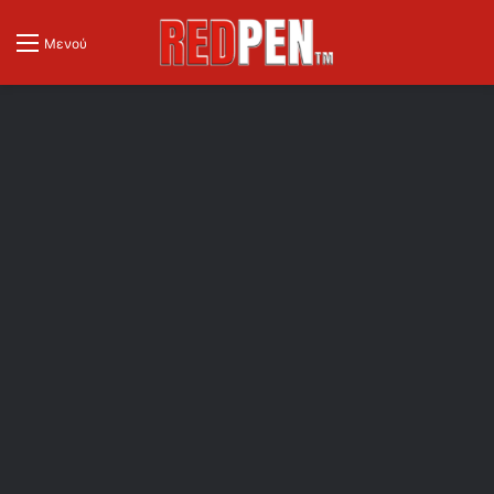
Μενού