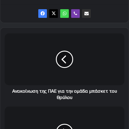
Α
ν
α
κ
ο
ί
ν
ω
σ
η
Ανακοίνωση της ΠΑΕ για την ομάδα μπάσκετ του
τ
Θρύλου
η
ς
T
Π
o
Α
σ
Ε
χ