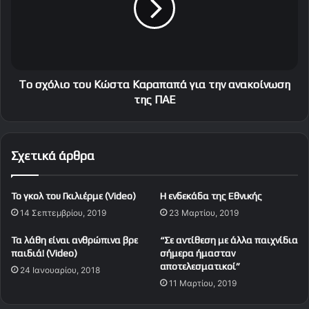
γ
ό
ι
λ
α
ι
τ
ο
η
τ
ν
ο
To σχόλιο του Κώστα Καραπαπά για την ανακοίνωση
ο
υ
της ΠΑΕ
μ
Κ
ά
ώ
δ
σ
Σχετικά άρθρα
α
τ
μ
α
π
Κ
Το γκολ του Γκιλιέρμε (Video)
Η ενδεκάδα της Εθνικής
ά
α
σ
14 Σεπτεμβρίου, 2019
23 Μαρτίου, 2019
ρ
κ
α
Τα λάθη είναι ανθρώπινα βρε
“Σε αντίθεση με άλλα παιχνίδια
ε
π
παιδιά! (Video)
σήμερα ήμασταν
τ
α
αποτελεσματικοί”
τ
24 Ιανουαρίου, 2018
π
11 Μαρτίου, 2019
ο
ά
υ
γ