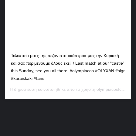
Τελευταίο ματς της σεζόν στο «κάστρο» μας την Κυριακή
και σας περιμένουμε όλους εκεί! / Last match at our “castle”
this Sunday, see you all there! #olympiacos #OLYXAN #slgr
#karaiskaki #fans
Η δημοσίευση κοινοποιήθηκε από το χρήστη
olympiacosfc
(@olym