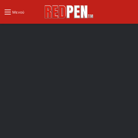
Μενού