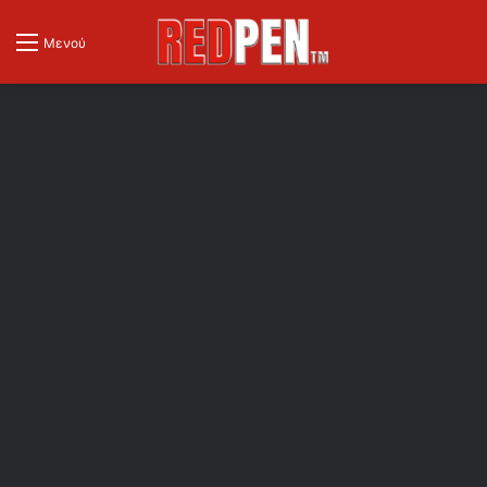
Μενού