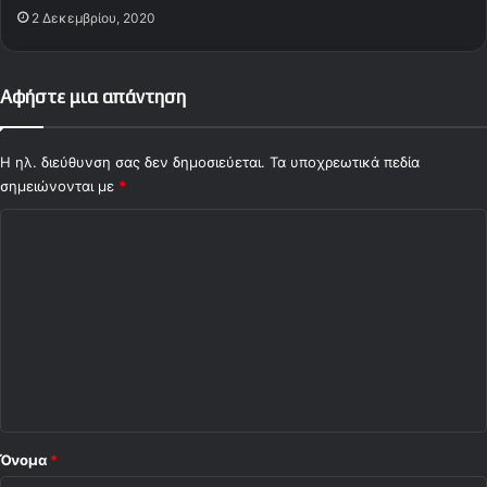
2 Δεκεμβρίου, 2020
Αφήστε μια απάντηση
Η ηλ. διεύθυνση σας δεν δημοσιεύεται.
Τα υποχρεωτικά πεδία
σημειώνονται με
*
Σ
χ
ό
λ
ι
ο
*
Όνομα
*