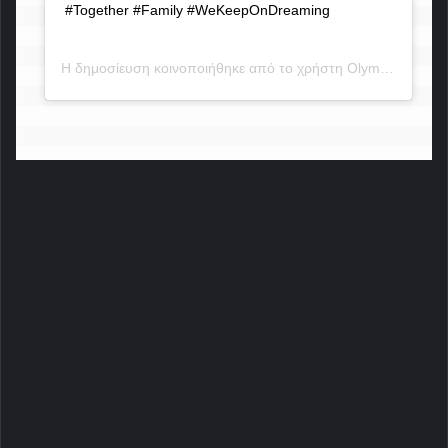
#Together #Family #WeKeepOnDreaming
Η δημοσίευση κοινοποιήθηκε από το χρήστη
Olympiacos FC