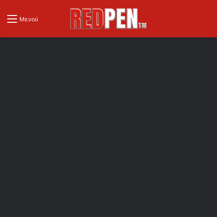
Μενού