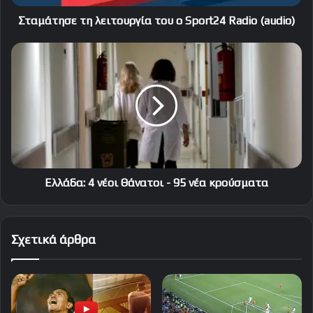
Σταμάτησε τη λειτουργία του ο Sport24 Radio (audio)
Ελλάδα:
4
νέοι
Θάνατοι
-
95
νέα
κρούσματα
Ελλάδα: 4 νέοι Θάνατοι - 95 νέα κρούσματα
Σχετικά άρθρα