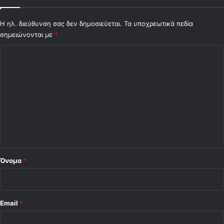
Η ηλ. διεύθυνση σας δεν δημοσιεύεται.
Τα υποχρεωτικά πεδία
σημειώνονται με
*
Σ
χ
ό
λ
ι
ο
*
Όνομα
*
Email
*