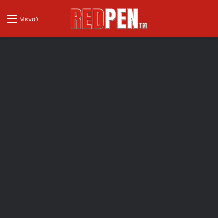
Μενού