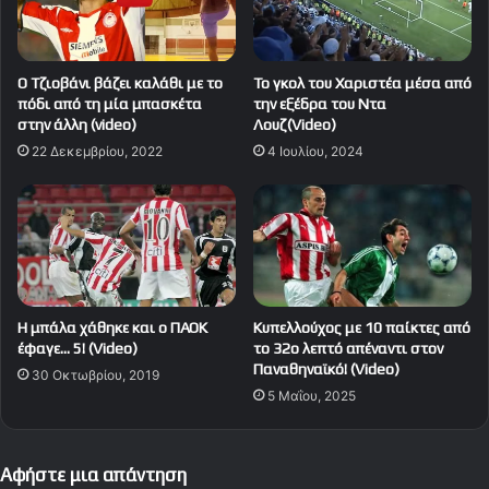
Ο Τζιοβάνι βάζει καλάθι με το
Το γκολ του Χαριστέα μέσα από
πόδι από τη μία μπασκέτα
την εξέδρα του Ντα
στην άλλη (video)
Λουζ(Video)
22 Δεκεμβρίου, 2022
4 Ιουλίου, 2024
H μπάλα χάθηκε και ο ΠΑΟΚ
Κυπελλούχος με 10 παίκτες από
έφαγε… 5! (Video)
το 32ο λεπτό απέναντι στον
Παναθηναϊκό! (Video)
30 Οκτωβρίου, 2019
5 Μαΐου, 2025
Αφήστε μια απάντηση