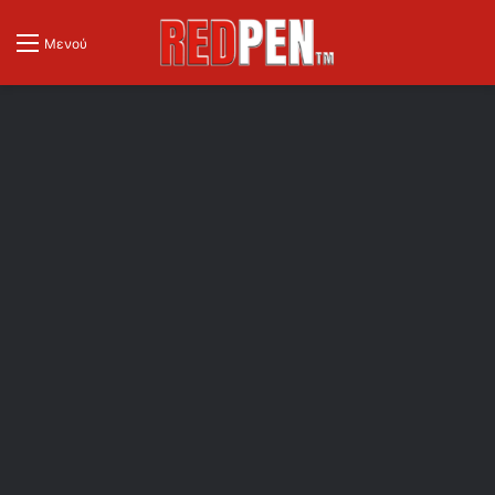
Μενού