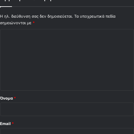
Η ηλ. διεύθυνση σας δεν δημοσιεύεται.
Τα υποχρεωτικά πεδία
σημειώνονται με
*
Σ
χ
ό
λ
ι
ο
*
Όνομα
*
Email
*