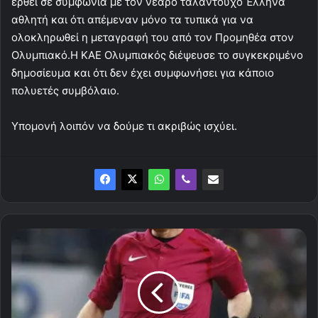
έρθει σε συμφωνία με τον νεαρό ταλαντούχο Έλληνα
αθλητή και ότι απέμεναν μόνο τα τυπικά για να
ολοκληρωθεί η μεταγραφή του από τον Προμηθέα στον
Ολυμπιακό.Η ΚΑΕ Ολυμπιακός διέψευσε το συγκεκριμένο
δημοσίευμα και ότι δεν έχει συμφωνήσει για κάποιο
πολυετές συμβόλαιο.
Υπομονή λοιπόν να δούμε τι ακριβώς ισχύει.
Οι
διαιτητές
του
ΠΑΟΚ
-
Ολυμπιακός