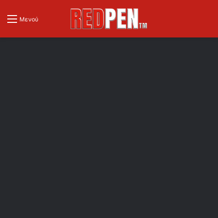
Μενού