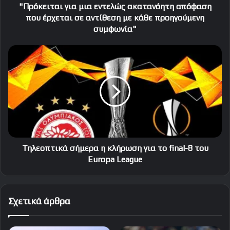
αντίθεση
"Πρόκειται για μια εντελώς ακατανόητη απόφαση
με
που έρχεται σε αντίθεση με κάθε προηγούμενη
κάθε
συμφωνία"
προηγούμενη
συμφωνία"
Τηλεοπτικά
σήμερα
η
κλήρωση
για
το
final-
8
του
Εuropa
Τηλεοπτικά σήμερα η κλήρωση για το final-8 του
League
Εuropa League
Σχετικά άρθρα