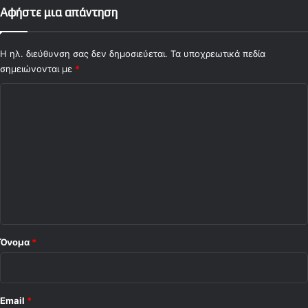
Αφήστε μια απάντηση
Η ηλ. διεύθυνση σας δεν δημοσιεύεται.
Τα υποχρεωτικά πεδία
σημειώνονται με
*
Σ
χ
ό
λ
ι
ο
*
Όνομα
*
Email
*