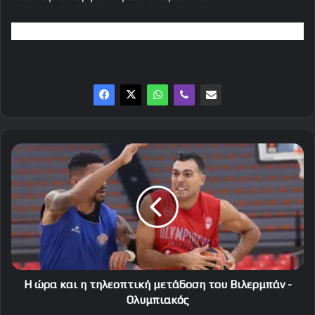
Η
ώρα
και
η
τηλεοπτική
μετάδοση
του
Βιλερμπάν
-
Ολυμπιακός
Η ώρα και η τηλεοπτική μετάδοση του Βιλερμπάν -
Ολυμπιακός