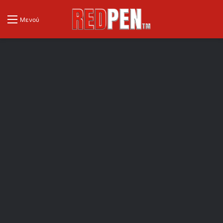
Μενού