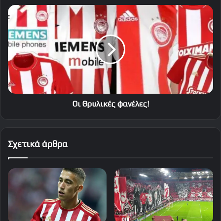
Οι
Θρυλικές
φανέλες!
Οι Θρυλικές φανέλες!
Σχετικά άρθρα