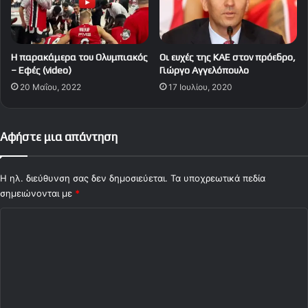
Η παρακάμερα του Ολυμπιακός
Οι ευχές της ΚΑΕ στον πρόεδρο,
– Εφές (video)
Γιώργο Αγγελόπουλο
20 Μαΐου, 2022
17 Ιουλίου, 2020
Αφήστε μια απάντηση
Η ηλ. διεύθυνση σας δεν δημοσιεύεται.
Τα υποχρεωτικά πεδία
σημειώνονται με
*
Σ
χ
ό
λ
ι