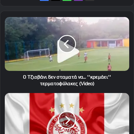
Ο
Τζιοβάνι
δεν
σταματά
να...
''κρεμάει''
τερματοφύλακες
(Video)
Ο Τζιοβάνι δεν σταματά να... ''κρεμάει''
τερματοφύλακες (Video)
Αυτή
είναι
η
νέα
φανέλα
του
Ολυμπιακού