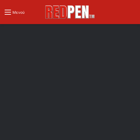
Μενού