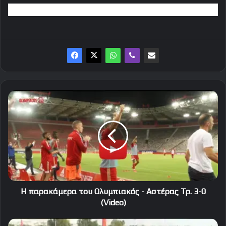
Η
παρακάμερα
του
Ολυμπιακός
-
Αστέρας
Τρ.
3-
0
(Video)
Η παρακάμερα του Ολυμπιακός - Αστέρας Τρ. 3-0
(Video)
Απίστευτο