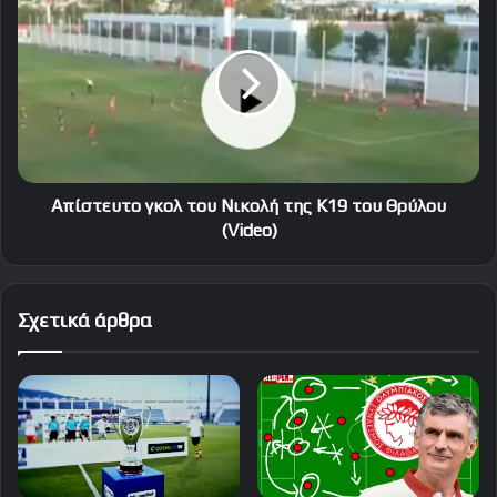
γκολ
του
Νικολή
της
Κ19
του
Θρύλου
(Video)
Απίστευτο γκολ του Νικολή της Κ19 του Θρύλου
(Video)
Σχετικά άρθρα