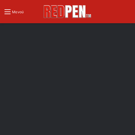
Μενού