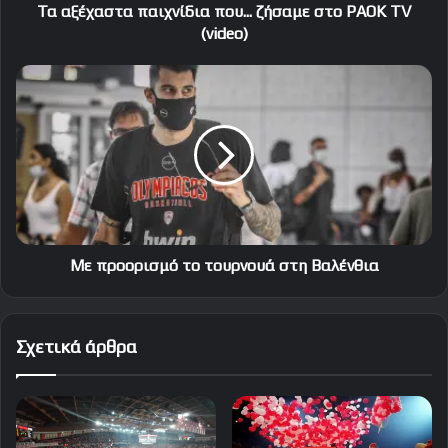
Τα αξέχαστα παιχνίδια που... ζήσαμε στο PAOK TV
(video)
Με
προορισμό
το
τουρνουά
στη
Βαλένθια
Με προορισμό το τουρνουά στη Βαλένθια
Σχετικά άρθρα