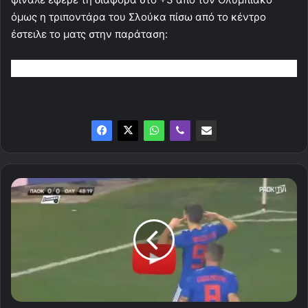
όμως η τριποντάρα του Σλούκα πίσω από το κέντρο
έστειλε το ματς στην παράταση:
Τα
αξέχαστα
παιχνίδια
που...
ζήσαμε
στο
PAOK
TV
(video)