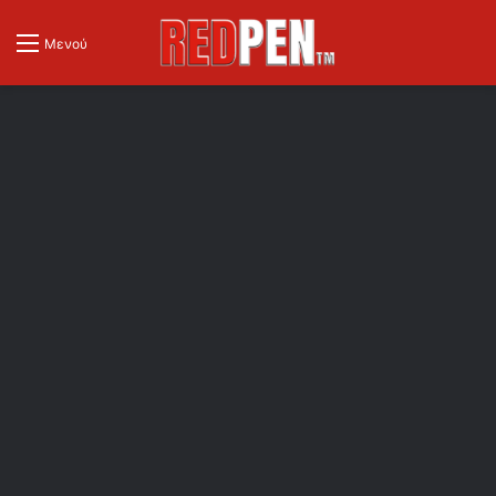
Μενού