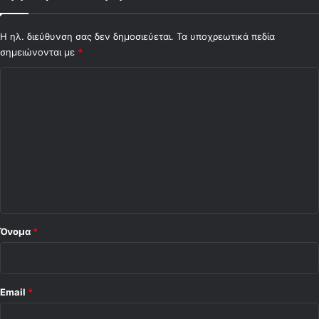
Η ηλ. διεύθυνση σας δεν δημοσιεύεται.
Τα υποχρεωτικά πεδία
σημειώνονται με
*
Σ
χ
ό
λ
ι
ο
*
Όνομα
*
Email
*