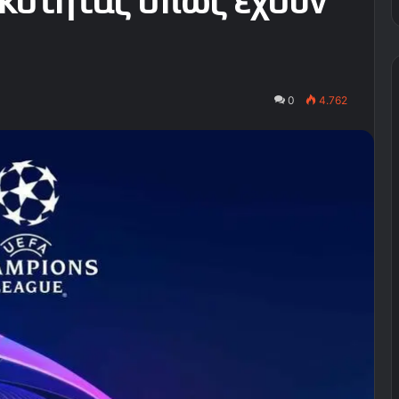
κότητας όπως έχουν
0
4.762