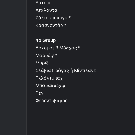
Λάτσιο
Αταλάντα
Ζάλτσμπουργκ *
Κρασνοντάρ *
4o Group
Λοκομοτίβ Μόσχας *
Μαρσέιγ *
Μπριζ
Σλάβια Πράγας ή Μίντιλαντ
Γκλάντμπαχ
Μπασακσεχίρ
Ρεν
Φερεντσβάρος