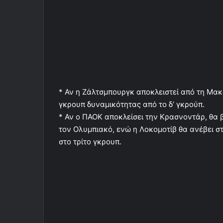
* Αν η Ζάλτσμπουργκ αποκλειστεί από τη Μακά
γκρουπ δυναμικότητας από το δ’ γκρούπ.
* Αν ο ΠΑΟΚ αποκλείσει την Κρασνοντάρ, θα β
τον Ολυμπιακό, ενώ η Λοκομοτίβ θα ανέβει στ
στο τρίτο γκρουπ.