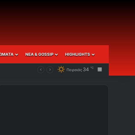
ΩΜΑΤΑ
ΝΕΑ & GOSSIP
HIGHLIGHTS
℃
34
Sidebar
Πειραιάς