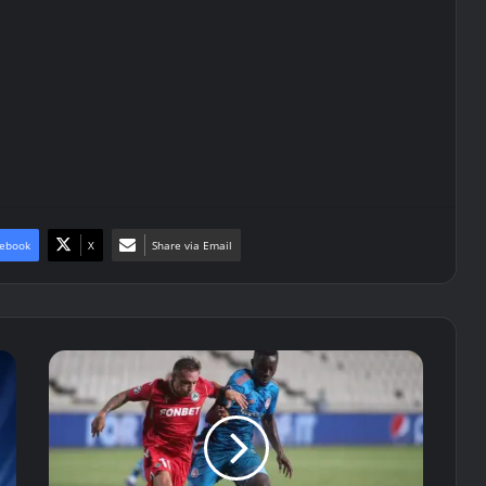
ebook
X
Share via Email
Τα
highlights
του
Ομόνοια
-
Ολυμπιακός