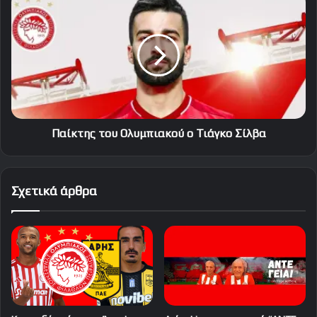
του
Ολυμπιακού
ο
Τιάγκο
Σίλβα
Παίκτης του Ολυμπιακού ο Τιάγκο Σίλβα
Σχετικά άρθρα