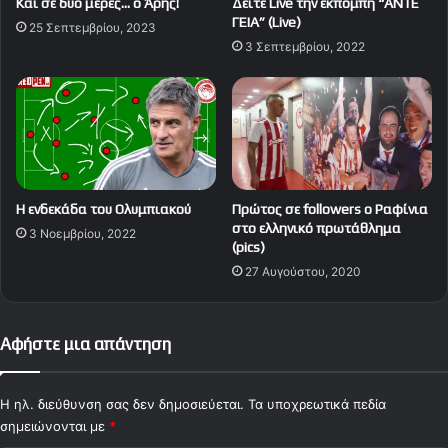
Και σε δύο μέρες… ο Άρης!
Δείτε Live την εκπομπή “ΑΝΤΕ
ΓΕΙΑ” (Live)
25 Σεπτεμβρίου, 2023
3 Σεπτεμβρίου, 2022
Η ενδεκάδα του Ολυμπιακού
Πρώτος σε followers ο Ραφίνια
στο ελληνικό πρωτάθλημα
3 Νοεμβρίου, 2022
(pics)
27 Αυγούστου, 2020
Αφήστε μια απάντηση
Η ηλ. διεύθυνση σας δεν δημοσιεύεται.
Τα υποχρεωτικά πεδία
σημειώνονται με
*