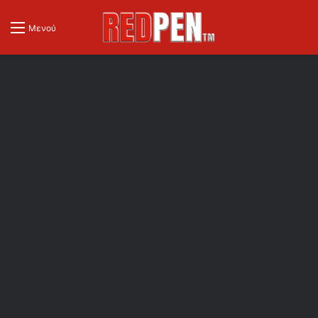
Μενού