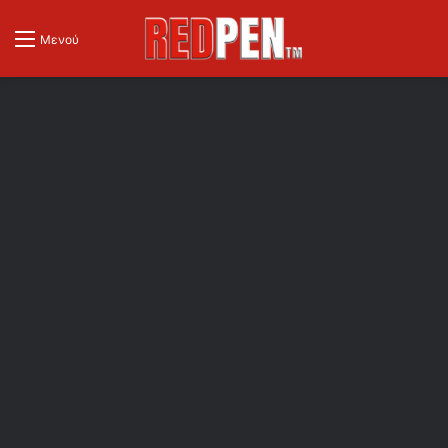
Μενού