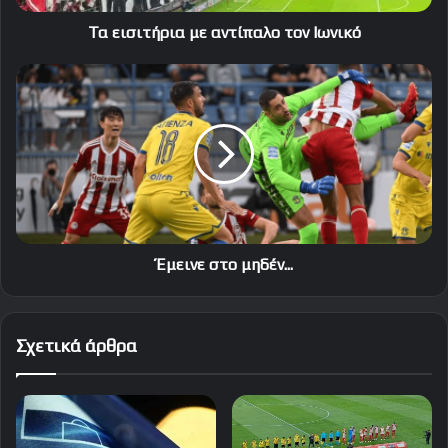
Τα εισιτήρια με αντίπαλο τον Ιωνικό
Έμεινε
στο
μηδέν...
Έμεινε στο μηδέν...
Σχετικά άρθρα