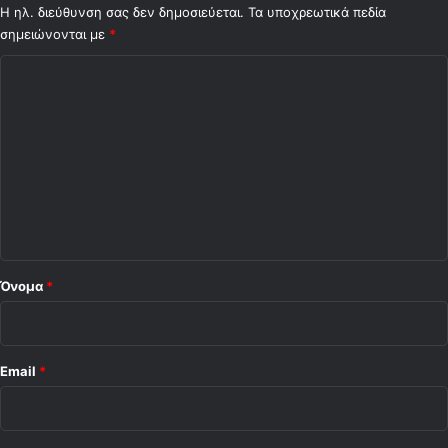
Η ηλ. διεύθυνση σας δεν δημοσιεύεται.
Τα υποχρεωτικά πεδία
σημειώνονται με
*
Σ
χ
ό
λ
ι
ο
*
Όνομα
*
Email
*