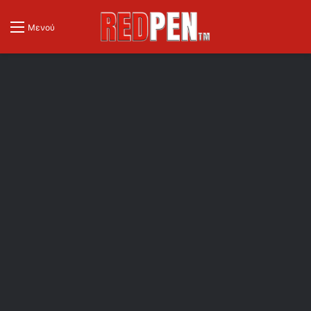
Μενού