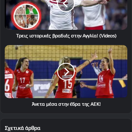
Αγγλία!
(Videos)
Τρεις ιστορικές βραδιές στην Αγγλία! (Videos)
Άνετα
μέσα
στην
έδρα
της
ΑΕΚ!
Άνετα μέσα στην έδρα της ΑΕΚ!
Σχετικά άρθρα