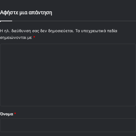
Αφήστε μια απάντηση
Η ηλ. διεύθυνση σας δεν δημοσιεύεται.
Τα υποχρεωτικά πεδία
σημειώνονται με
*
Σ
χ
ό
λ
ι
ο
*
Όνομα
*