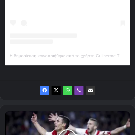
Η δημοσίευση κοινοποιήθηκε από το χρήστη Guilherme Torres (@guilherme)
Τρεις
ιστορικές
βραδιές
στην