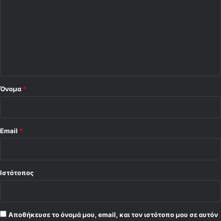
ό
λ
ι
ο
*
Όνομα
*
Email
*
Ιστότοπος
Αποθήκευσε το όνομά μου, email, και τον ιστότοπο μου σε αυτόν