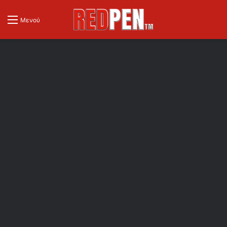
Μενού