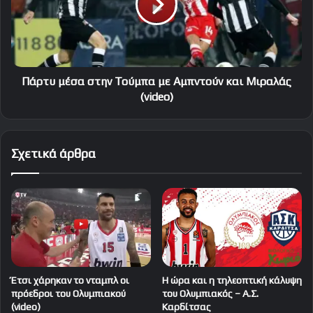
με
Αμπντούν
και
Μιραλάς
(video)
Πάρτυ μέσα στην Τούμπα με Αμπντούν και Μιραλάς
(video)
Σχετικά άρθρα
Έτσι χάρηκαν το νταμπλ οι
Η ώρα και η τηλεοπτική κάλυψη
πρόεδροι του Ολυμπιακού
του Ολυμπιακός – Α.Σ.
(video)
Καρδίτσας