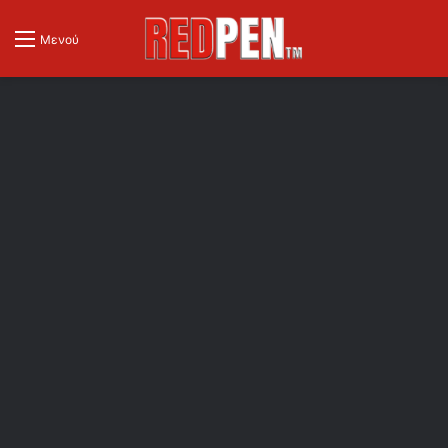
Μενού