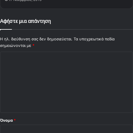
Αφήστε μια απάντηση
Η ηλ. διεύθυνση σας δεν δημοσιεύεται.
Τα υποχρεωτικά πεδία
σημειώνονται με
*
Σ
χ
ό
λ
ι
ο
*
Όνομα
*