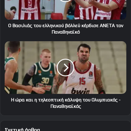
κέρδισε
ΑΝΕΤΑ
τον
Παναθηναϊκό
Ο Βασιλιάς του ελληνικού βόλλεϋ κέρδισε ΑΝΕΤΑ τον
Παναθηναϊκό
Η
ώρα
και
η
τηλεοπτική
κάλυψη
του
Ολυμπιακός
-
Παναθηναϊκός
Η ώρα και η τηλεοπτική κάλυψη του Ολυμπιακός -
Παναθηναϊκός
Σχετικά άρθρα