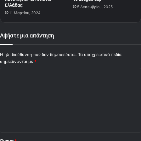
Ελλάδας!
5 Δεκεμβρίου, 2025
11 Μαρτίου, 2024
Αφήστε μια απάντηση
Η ηλ. διεύθυνση σας δεν δημοσιεύεται.
Τα υποχρεωτικά πεδία
σημειώνονται με
*
Σ
χ
ό
λ
ι
ο
*
Όνομα
*