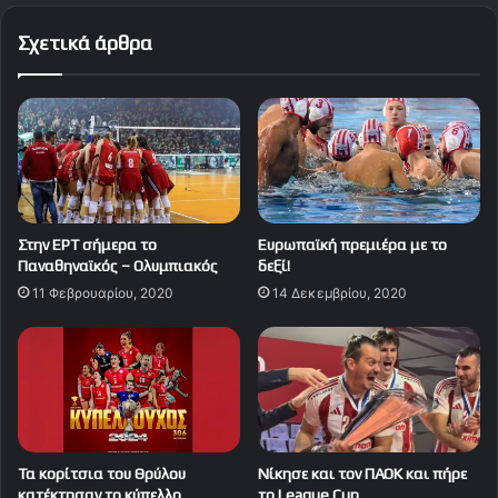
Σχετικά άρθρα
Στην ΕΡΤ σήμερα το
Ευρωπαϊκή πρεμιέρα με το
Παναθηναϊκός – Ολυμπιακός
δεξί!
11 Φεβρουαρίου, 2020
14 Δεκεμβρίου, 2020
Τα κορίτσια του Θρύλου
Νίκησε και τον ΠΑΟΚ και πήρε
κατέκτησαν το κύπελλο
τo League Cup