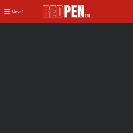
Μενού