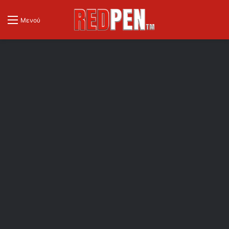
Μενού