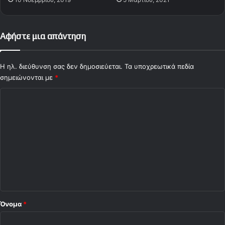
Αφήστε μια απάντηση
Η ηλ. διεύθυνση σας δεν δημοσιεύεται.
Τα υποχρεωτικά πεδία
σημειώνονται με
*
Σ
χ
ό
λ
ι
ο
*
Όνομα
*