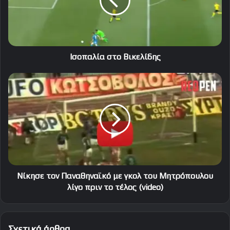
Ισοπαλία στο Βικελίδης
Νίκησε
τον
Παναθηναϊκό
με
γκολ
του
Μητρόπουλου
λίγο
πριν
το
Νίκησε τον Παναθηναϊκό με γκολ του Μητρόπουλου
τέλος
λίγο πριν το τέλος (video)
(video)
Σχετικά άρθρα