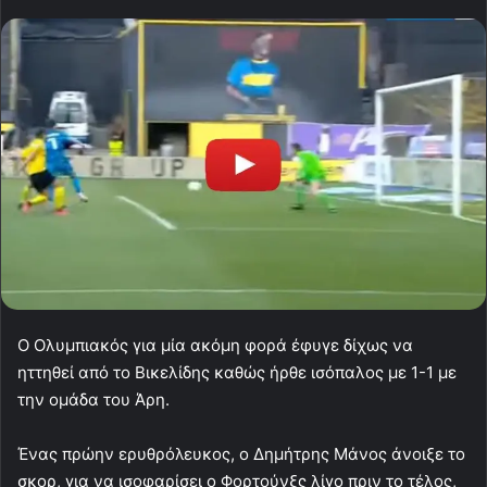
Ο Ολυμπιακός για μία ακόμη φορά έφυγε δίχως να
ηττηθεί από το Βικελίδης καθώς ήρθε ισόπαλος με 1-1 με
την ομάδα του Άρη.
Ένας πρώην ερυθρόλευκος, ο Δημήτρης Μάνος άνοιξε το
σκορ, για να ισοφαρίσει ο Φορτούνξς λίγο πριν το τέλος,