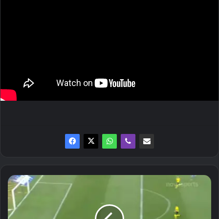
Ισοπαλία
στο
Βικελίδης