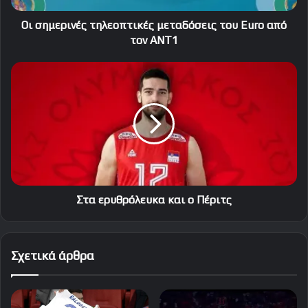
ΑΝΤ1
Oι σημερινές τηλεοπτικές μεταδόσεις του Euro από
τον ΑΝΤ1
Στα
ερυθρόλευκα
και
ο
Πέριτς
Στα ερυθρόλευκα και ο Πέριτς
Σχετικά άρθρα