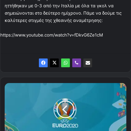
ηττήθηκαν με 0-3 από την Ιταλία με όλα τα γκολ να
σημειώνονται στο δεύτερο ημίχρονο. Πάμε να δούμε τις
καλύτερες στιγμές της χθεσινής αναμέτρησης:
https://www.youtube.com/watch?v=fDkvG6Ze1cM
Oι
σημερινές
τηλεοπτικές
μεταδόσεις
του
Euro
από
τον