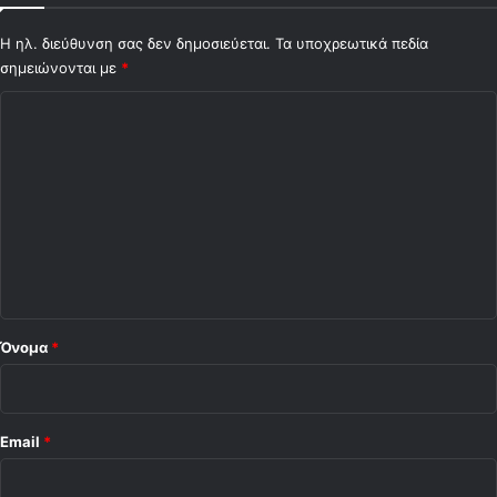
Η ηλ. διεύθυνση σας δεν δημοσιεύεται.
Τα υποχρεωτικά πεδία
σημειώνονται με
*
Σ
χ
ό
λ
ι
ο
*
Όνομα
*
Email
*