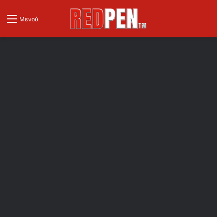
Μενού