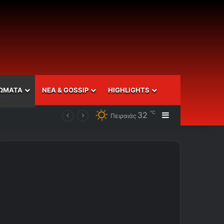
ΩΜΑΤΑ
ΝΕΑ & GOSSIP
HIGHLIGHTS
℃
32
Sidebar
Πειραιάς