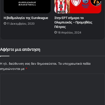
Η βαθμολογία της Euroleague
Στην ΕΡΤ σήμερα το
Ολυμπιακός – Προμηθέας
11 Δεκεμβρίου, 2020
Πάτρας
18 Απριλίου, 2024
Αφήστε μια απάντηση
Η ηλ. διεύθυνση σας δεν δημοσιεύεται.
Τα υποχρεωτικά πεδία
σημειώνονται με
*
Σ
χ
ό
λ