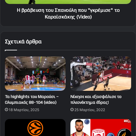
(Video)
Η βράβευση του Σπανούλη που "γκρέμισε" το
Καραϊσκάκης (Video)
Σχετικά άρθρα
Τα highlights του Μαρούσι –
Νίκησε και εξασφάλισε το
Ολυμπιακός 88-104 (video)
πλεονέκτημα έδρας!
18 Μαρτίου, 2025
25 Μαρτίου, 2022