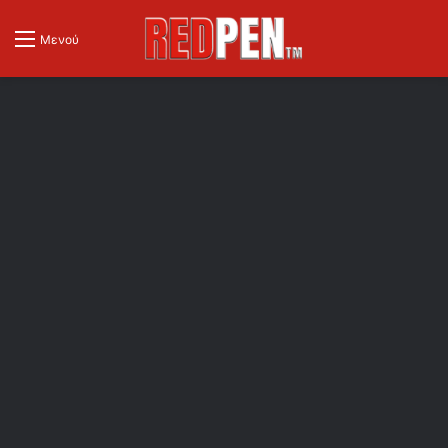
Μενού