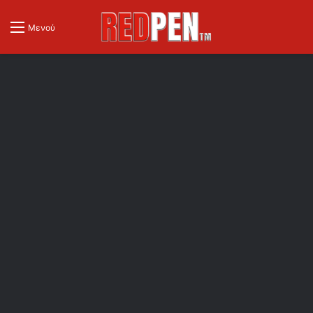
Μενού