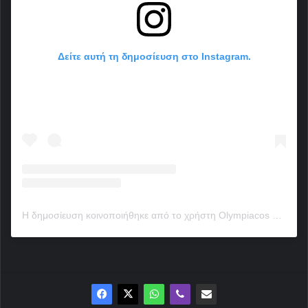
Δείτε αυτή τη δημοσίευση στο Instagram.
Η δημοσίευση κοινοποιήθηκε από το χρήστη Olympiacos FC (46🏆) (@olympiacosfc)