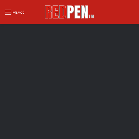
Μενού