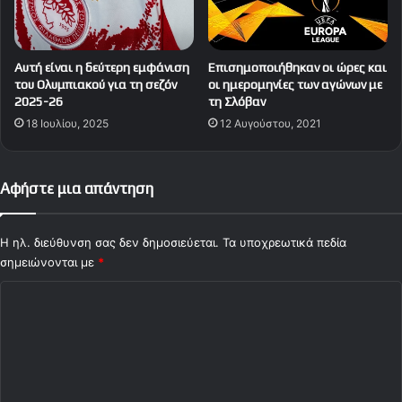
Αυτή είναι η δεύτερη εμφάνιση
Επισημοποιήθηκαν οι ώρες και
του Ολυμπιακού για τη σεζόν
οι ημερομηνίες των αγώνων με
2025-26
τη Σλόβαν
18 Ιουλίου, 2025
12 Αυγούστου, 2021
Αφήστε μια απάντηση
Η ηλ. διεύθυνση σας δεν δημοσιεύεται.
Τα υποχρεωτικά πεδία
σημειώνονται με
*
Σ
χ
ό
λ