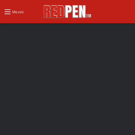
Μενού