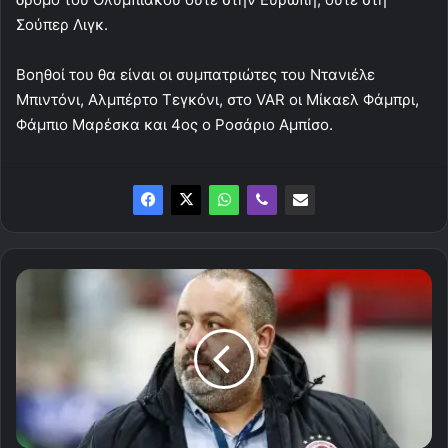
Σούπερ Λιγκ.
Βοηθοί του θα είναι οι συμπατριώτες του Ντανιέλε
Μπιντόνι, Αλμπέρτο Τεγκόνι, στο VAR οι Μίκαελ Φάμπρι,
Φάμπιο Μαρέσκα και 4ος ο Ροσάριο Αμπίσο.
Καραπαπάς:
"Δεν
σας
έφτανε
η
πρώτη
ομάδα,
τώρα
έχετε