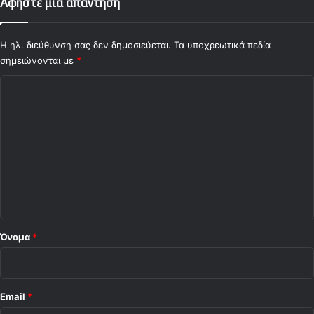
Αφήστε μια απάντηση
Η ηλ. διεύθυνση σας δεν δημοσιεύεται.
Τα υποχρεωτικά πεδία
σημειώνονται με
*
Σ
χ
ό
λ
ι
ο
*
Όνομα
*
Email
*