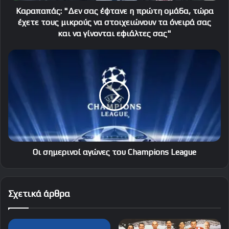
τους
Καραπαπάς: "Δεν σας έφτανε η πρώτη ομάδα, τώρα
μικρούς
έχετε τους μικρούς να στοιχειώνουν τα όνειρά σας
να
και να γίνονται εφιάλτες σας"
στοιχειώνουν
τα
Οι
όνειρά
σημερινοί
σας
αγώνες
και
του
να
Champions
γίνονται
League
εφιάλτες
σας"
Οι σημερινοί αγώνες του Champions League
Σχετικά άρθρα