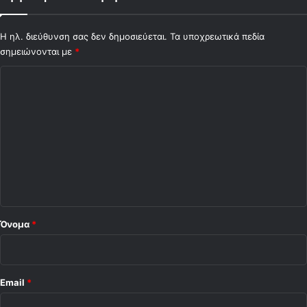
Η ηλ. διεύθυνση σας δεν δημοσιεύεται.
Τα υποχρεωτικά πεδία
σημειώνονται με
*
Σ
χ
ό
λ
ι
ο
*
Όνομα
*
Email
*