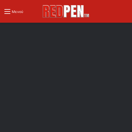
Μενού