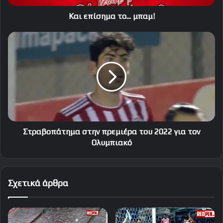
Και επίσημα το... μπαμ!
Στραβοπάτημα
στην
πρεμιέρα
του
2022
για
τον
Ολυμπιακό
Στραβοπάτημα στην πρεμιέρα του 2022 για τον
Ολυμπιακό
Σχετικά άρθρα