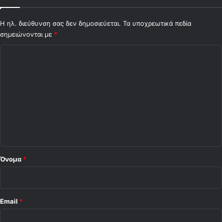
Η ηλ. διεύθυνση σας δεν δημοσιεύεται.
Τα υποχρεωτικά πεδία
σημειώνονται με
*
Σ
χ
ό
λ
ι
ο
*
Όνομα
*
Email
*