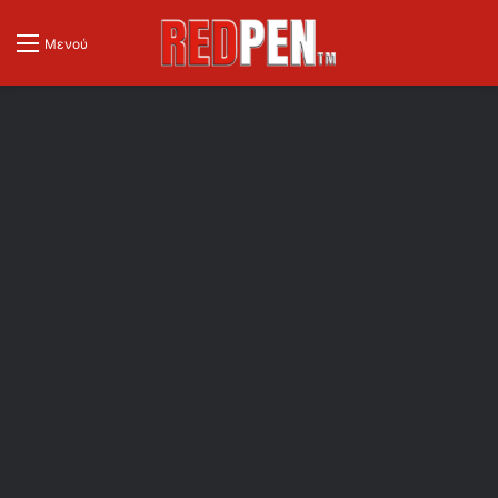
Μενού