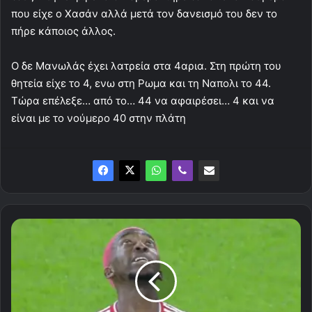
που είχε ο Χασάν αλλά μετά τον δανεισμό του δεν το
πήρε κάποιος άλλος.
Ο δε Μανωλάς έχει λατρεία στα 4αρια. Στη πρώτη του
θητεία είχε το 4, ενω στη Ρωμα και τη Ναπολι το 44.
Τώρα επέλεξε… από το… 44 να αφαιρέσει… 4 και να
είναι με το νούμερο 40 στην πλάτη
Τουρκικά
δημοσιεύματα
για
Ονιενκούρου