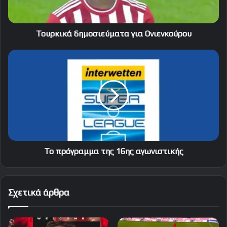
Τουρκικά δημοσιεύματα για Ονιενκούρου
Το
πρόγραμμα
της
16ης
αγωνιστικής
Το πρόγραμμα της 16ης αγωνιστικής
Σχετικά άρθρα