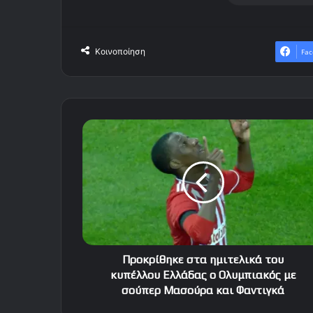
Κοινοποίηση
Fac
Προκρίθηκε
στα
ημιτελικά
του
κυπέλλου
Ελλάδας
ο
Ολυμπιακός
με
σούπερ
Προκρίθηκε στα ημιτελικά του
Μασούρα
κυπέλλου Ελλάδας ο Ολυμπιακός με
και
σούπερ Μασούρα και Φαντιγκά
Φαντιγκά