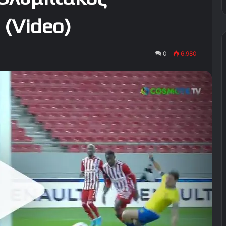
 (Video)
0
6.980