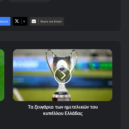
ebook
X
Share via Email
Τα
ζευγάρια
των
ημιτελικών
του
κυπέλλου
Ελλάδας
Τα ζευγάρια των ημιτελικών του
κυπέλλου Ελλάδας