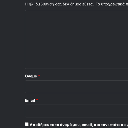
Η ηλ. διεύθυνση σας δεν δημοσιεύεται.
Τα υποχρεωτικά π
Σ
χ
ό
λ
ι
ο
*
Όνομα
*
Email
*
Αποθήκευσε το όνομά μου, email, και τον ιστότοπο 