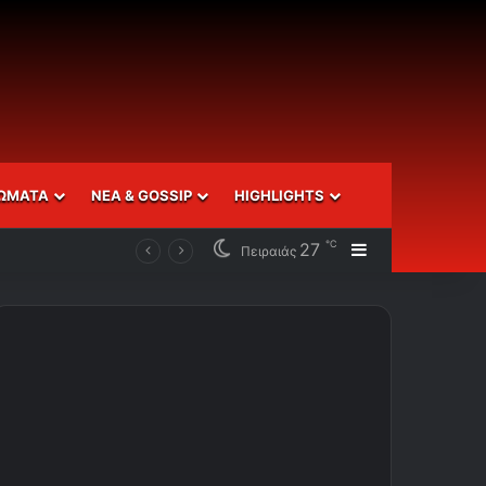
ΩΜΑΤΑ
ΝΕΑ & GOSSIP
HIGHLIGHTS
℃
27
Sidebar
Πειραιάς