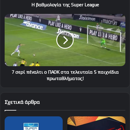
Η βαθμολογία της Super League
7
σερί
πέναλτι
ο
ΠΑΟΚ
στα
τελευταία
5
παιχνίδια
πρωταθλήματος!
7 σερί πέναλτι ο ΠΑΟΚ στα τελευταία 5 παιχνίδια
πρωταθλήματος!
Σχετικά άρθρα