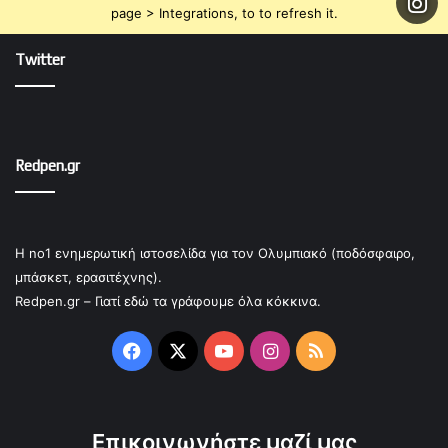
page > Integrations, to to refresh it.
Twitter
Redpen.gr
Η no1 ενημερωτική ιστοσελίδα για τον Ολυμπιακό (ποδόσφαιρο,
μπάσκετ, ερασιτέχνης).
Redpen.gr – Γιατί εδώ τα γράφουμε όλα κόκκινα.
Facebook
X
YouTube
Instagram
RSS
Επικοινωνήστε μαζί μας