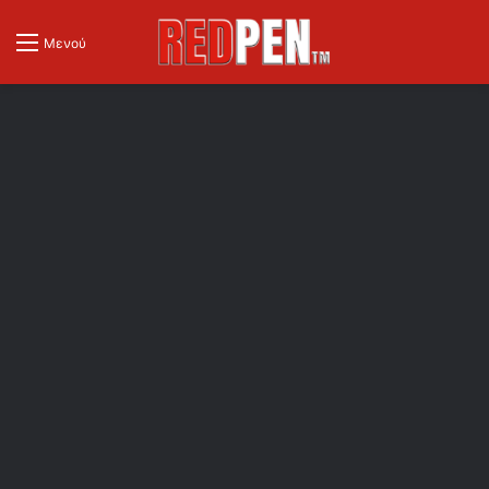
Μενού