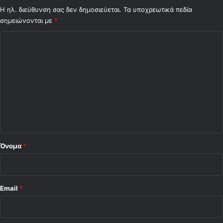
Η ηλ. διεύθυνση σας δεν δημοσιεύεται.
Τα υποχρεωτικά πεδία
σημειώνονται με
*
Σ
χ
ό
λ
ι
ο
*
Όνομα
*
Email
*