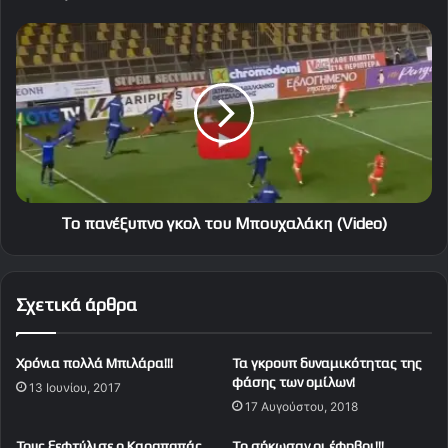
Το
πανέξυπνο
γκολ
του
Μπουχαλάκη
(Video)
Το πανέξυπνο γκολ του Μπουχαλάκη (Video)
Σχετικά άρθρα
Χρόνια πολλά Μπιλάρα!!!
Τα γκρουπ δυναμικότητας της
φάσης των ομίλων!
13 Ιουνίου, 2017
17 Αυγούστου, 2018
Τους ξεφτύλισε ο Καραπαπάς
To σήκωσαν οι έφηβοι!!!