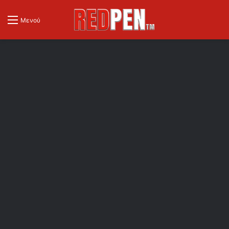
Μενού