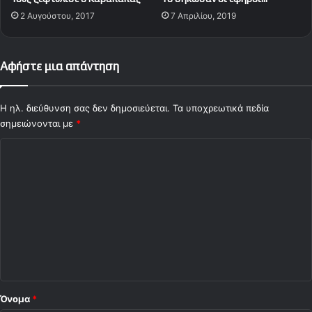
2 Αυγούστου, 2017
7 Απριλίου, 2019
Αφήστε μια απάντηση
Η ηλ. διεύθυνση σας δεν δημοσιεύεται.
Τα υποχρεωτικά πεδία
σημειώνονται με
*
Σ
χ
ό
λ
ι
ο
*
Όνομα
*