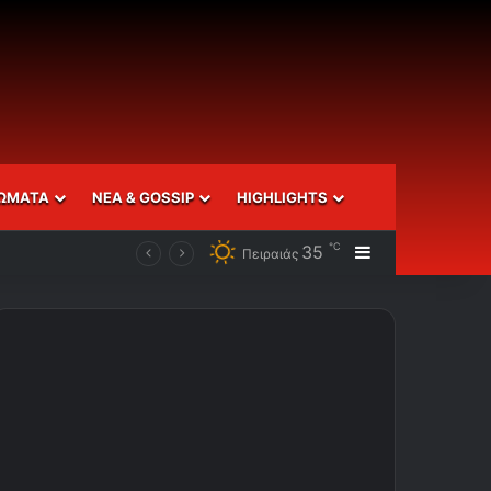
ΩΜΑΤΑ
ΝΕΑ & GOSSIP
HIGHLIGHTS
℃
35
Sidebar
Πειραιάς