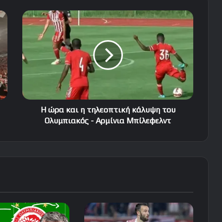
Η
ώρα
και
η
τηλεοπτική
κάλυψη
του
Ολυμπιακός
-
Αρμίνια
Η ώρα και η τηλεοπτική κάλυψη του
Μπίλεφελντ
Ολυμπιακός - Αρμίνια Μπίλεφελντ