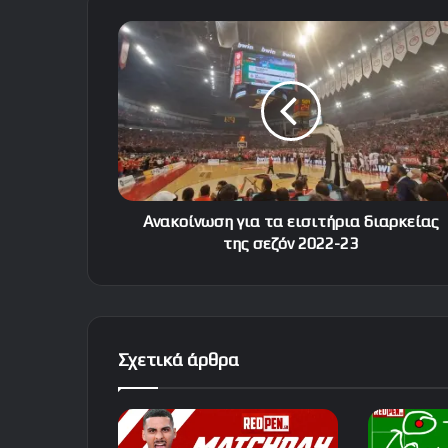
Ανακοίνωση
για
τα
εισιτήρια
διαρκείας
της
σεζόν
2022-
23
Ανακοίνωση για τα εισιτήρια διαρκείας
της σεζόν 2022-23
Σχετικά άρθρα