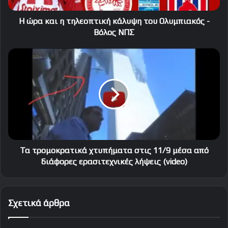
-
Βόλος
Η ώρα και η τηλεοπτική κάλυψη του Ολυμπιακός -
ΝΠΣ
Βόλος ΝΠΣ
Τα
τρομοκρατικά
χτυπήματα
στις
11/9
μέσα
από
διάφορες
ερασιτεχνικές
λήψεις
Τα τρομοκρατικά χτυπήματα στις 11/9 μέσα από
(video)
διάφορες ερασιτεχνικές λήψεις (video)
Σχετικά άρθρα