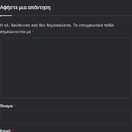
Αφήστε μια απάντηση
Η ηλ. διεύθυνση σας δεν δημοσιεύεται.
Τα υποχρεωτικά πεδία
σημειώνονται με
*
Σ
χ
ό
λ
ι
ο
*
Όνομα
*
Email
*