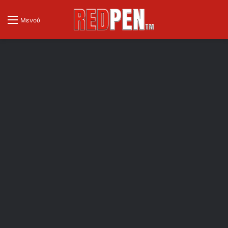
Μενού