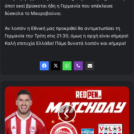
όποτ εκεί βρίσκεται ήδη η Γερμανία που απέκλεισε
δύσκολα το Μαυροβούνιο.
Αν λοιπόν η Εθνική μας προκριθεί θα αντιμετωπίσει τη
Γερμανία την Τρίτη στις 21:30, όμως η αρχή είναι σήμερα!
Καλή επιτυχία Ελλάδα! Πάμε δυνατά λοιπόν και σήμερα!
Η
ώρα
και
η
τηλεοπτική
κάλυψη
του
Ολυμπιακός