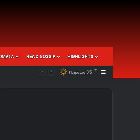
ΩΜΑΤΑ
ΝΕΑ & GOSSIP
HIGHLIGHTS
℃
35
Sidebar
Πειραιάς