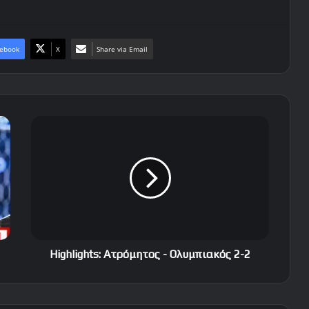
ebook
X
Share via Email
Highlights:
Ατρόμητος
-
Ολυμπιακός
2-
2
Highlights: Ατρόμητος - Ολυμπιακός 2-2