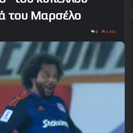
νά του Μαρσέλο
0
4.884