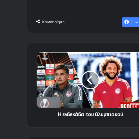
Κοινοποίηση
Fac
Η
ενδεκάδα
του
Ολυμπιακού
Η ενδεκάδα του Ολυμπιακού