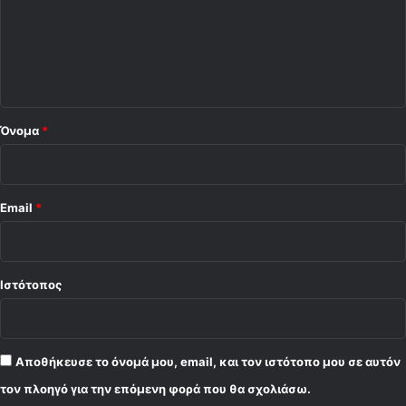
λ
ι
ο
*
Όνομα
*
Email
*
Ιστότοπος
Αποθήκευσε το όνομά μου, email, και τον ιστότοπο μου σε αυτόν
τον πλοηγό για την επόμενη φορά που θα σχολιάσω.