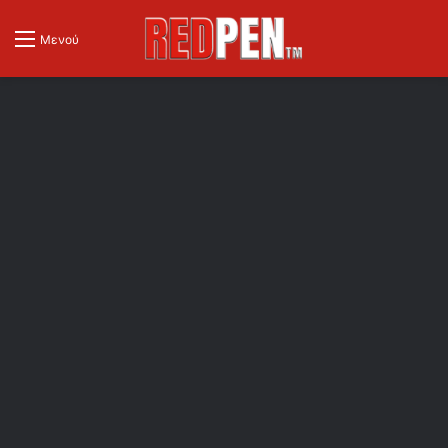
Μενού