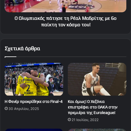
6ο
παίκτη
τον
Ο Ολυμπιακός πάτησε τη Ρέαλ Μαδρίτης με 6ο
κόσμο
παίκτη τον κόσμο του!
του!
Σχετικά άρθρα
Η Φενέρ προκρίθηκε στο Final-4
Και όμως! Ο Χεζόνια
επιστρέφει στο ΟΑΚΑ στην
30 Απριλίου, 2025
πρεμιέρα της Euroleague!
21 Ιουλίου, 2022