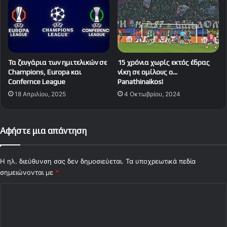
Τα ζευγάρια των ημιτελικών σε
15 χρόνια χωρίς εκτός έδρας
Champions, Europa και
νίκη σε ομίλους ο…
Confernce League
Panathinaikos!
18 Απριλίου, 2025
4 Οκτωβρίου, 2024
Αφήστε μια απάντηση
Η ηλ. διεύθυνση σας δεν δημοσιεύεται.
Τα υποχρεωτικά πεδία
σημειώνονται με
*
Σ
χ
ό