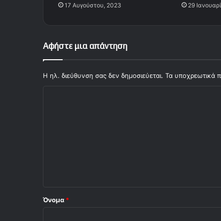
17 Αυγούστου, 2023
29 Ιανουαρ
Αφήστε μια απάντηση
Η ηλ. διεύθυνση σας δεν δημοσιεύεται.
Τα υποχρεωτικά π
Σ
χ
ό
λ
ι
ο
*
Όνομα
*