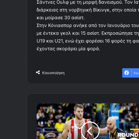
Σάντνες Ουλφ με τη μορφή δανεισμού. Τον Ι
διάρκειας στη νορβηγική Βίκινγκ, στην οποί
και μοίρασε 30 ασίστ.
Στην Κόνιασπορ ανήκε από τον Ιανουάριο του 
με έντεκα γκολ και 15 ασίστ. Εκπροσώπησε τη
U19 και U21, ενώ έχει φορέσει 16 φορές τη φ
έχοντας σκοράρει μία φορά.
Κοινοποίηση
Fac
Τα
highlights
του
Φενέρμπαχτσε
-
Ολυμπιακός