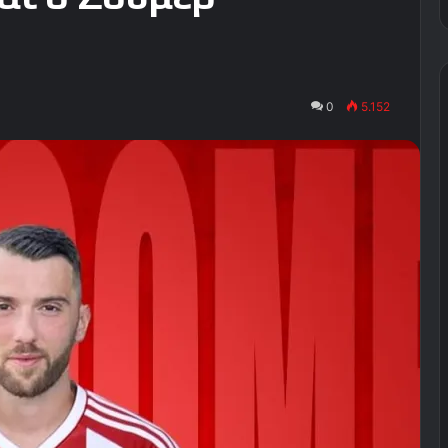
0
5.152