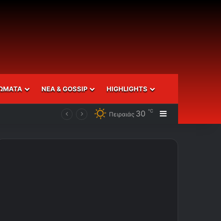
ΩΜΑΤΑ
ΝΕΑ & GOSSIP
HIGHLIGHTS
℃
30
Sidebar
Πειραιάς