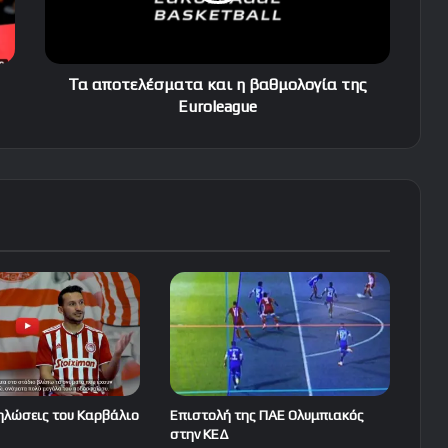
Euroleague
Τα αποτελέσματα και η βαθμολογία της
Euroleague
ηλώσεις του Καρβάλιο
Επιστολή της ΠΑΕ Ολυμπιακός
στην ΚΕΔ