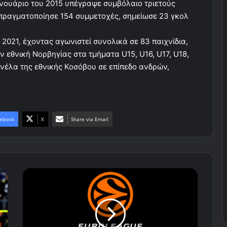
ανουάριο του 2015 υπέγραψε συμβόλαιο τριετούς
α πραγματοποίησε 154 συμμετοχές, σημείωσε 23 γκολ
2021, έχοντας αγωνιστεί συνολικά σε 83 παιχνίδια,
ν εθνική Νορβηγίας στα τμήματα U15, U16, U17, U18,
ανέλα της εθνικής Κοσόβου σε επίπεδο ανδρών,
ebook
X
Share via Email
Τα
αποτελέσματα
και
η
βαθμολογία
της