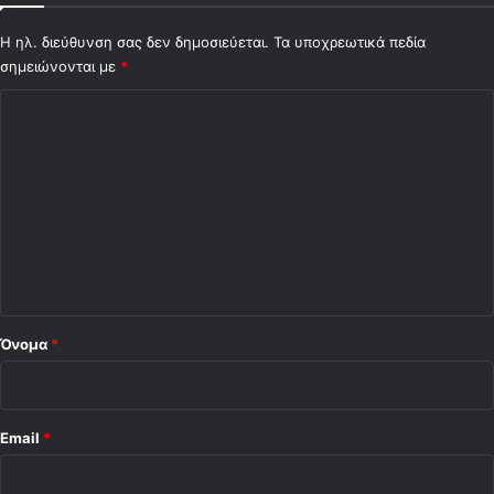
Η ηλ. διεύθυνση σας δεν δημοσιεύεται.
Τα υποχρεωτικά πεδία
σημειώνονται με
*
Σ
χ
ό
λ
ι
ο
*
Όνομα
*
Email
*