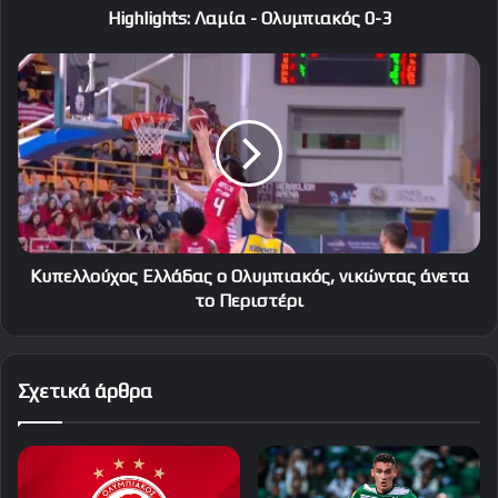
Highlights: Λαμία - Ολυμπιακός 0-3
Κυπελλούχος
Ελλάδας
ο
Ολυμπιακός,
νικώντας
άνετα
το
Περιστέρι
Κυπελλούχος Ελλάδας ο Ολυμπιακός, νικώντας άνετα
το Περιστέρι
Σχετικά άρθρα