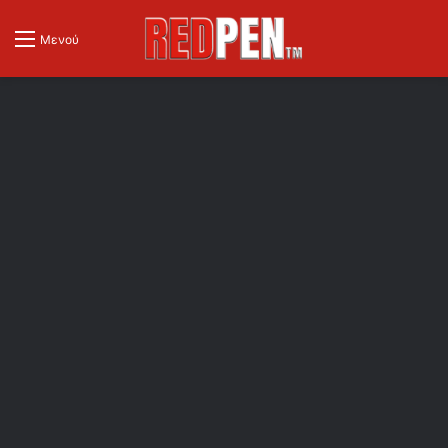
Μενού