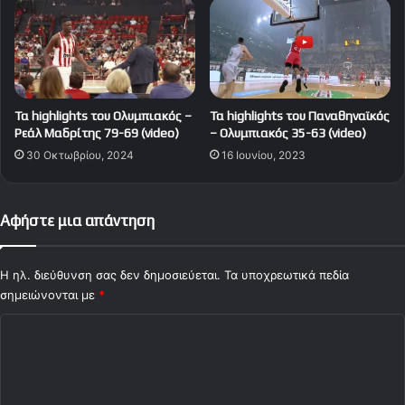
Τα highlights του Ολυμπιακός –
Τα highlights του Παναθηναϊκός
Ρεάλ Μαδρίτης 79-69 (video)
– Ολυμπιακός 35-63 (video)
30 Οκτωβρίου, 2024
16 Ιουνίου, 2023
Αφήστε μια απάντηση
Η ηλ. διεύθυνση σας δεν δημοσιεύεται.
Τα υποχρεωτικά πεδία
σημειώνονται με
*
Σ
χ
ό