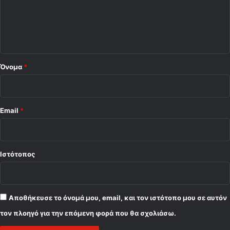
λ
ι
ο
*
Όνομα
*
Email
*
Ιστότοπος
Αποθήκευσε το όνομά μου, email, και τον ιστότοπο μου σε αυτόν
τον πλοηγό για την επόμενη φορά που θα σχολιάσω.