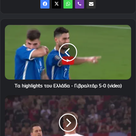
Τα
highlights
του
Ελλάδα
-
Γιβραλτάρ
5-
0
(video)
Τα highlights του Ελλάδα - Γιβραλτάρ 5-0 (video)
Ολυμπιακός
και
Παναθηναϊκός
θα
παίξουν
τρεις