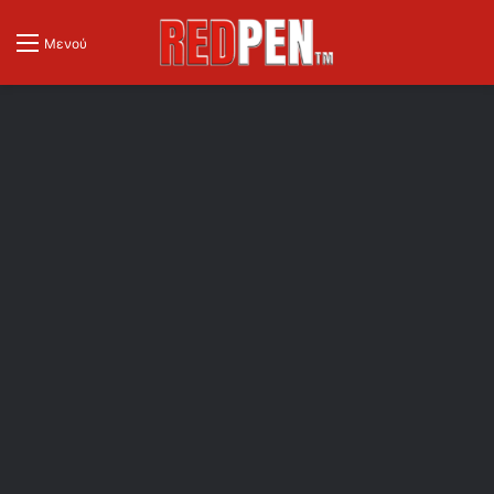
Μενού