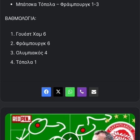
Μπάτσκα Τόπολα – Φράιμπουργκ 1-3
ΒΑΘΜΟΛΟΓΙΑ:
Γουέστ Χαμ 6
Φράιμπουργκ 6
Ολυμπιακός 4
Τόπολα 1
Η
ενδεκάδα
του
Ολυμπιακού