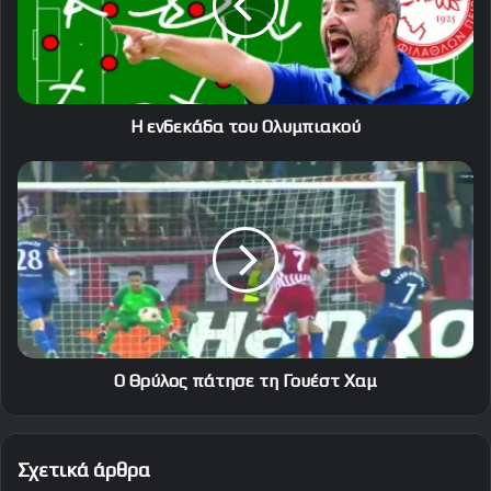
Η ενδεκάδα του Ολυμπιακού
Ο
Θρύλος
πάτησε
τη
Γουέστ
Χαμ
Ο Θρύλος πάτησε τη Γουέστ Χαμ
Σχετικά άρθρα