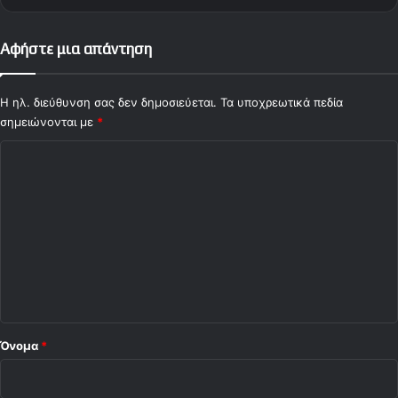
Αφήστε μια απάντηση
Η ηλ. διεύθυνση σας δεν δημοσιεύεται.
Τα υποχρεωτικά πεδία
σημειώνονται με
*
Σ
χ
ό
λ
ι
ο
*
Όνομα
*