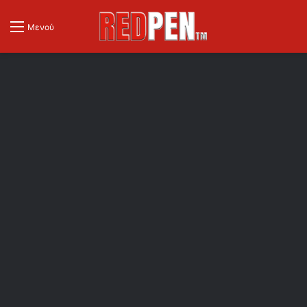
Μενού