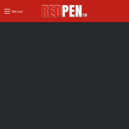
Μενού