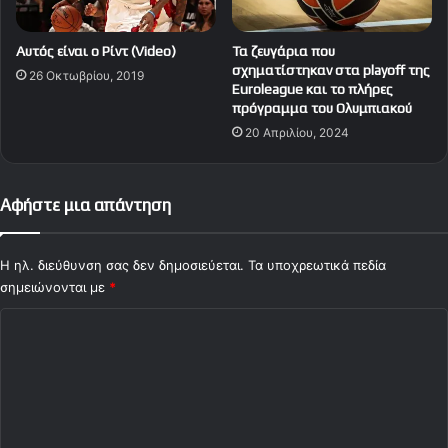
Αυτός είναι ο Ρίντ (Video)
Τα ζευγάρια που
σχηματίστηκαν στα playoff της
26 Οκτωβρίου, 2019
Euroleague και το πλήρες
πρόγραμμα του Ολυμπιακού
20 Απριλίου, 2024
Αφήστε μια απάντηση
Η ηλ. διεύθυνση σας δεν δημοσιεύεται.
Τα υποχρεωτικά πεδία
σημειώνονται με
*
Σ
χ
ό
λ
ι