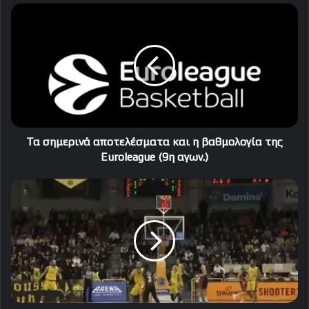
Τα
σημερινά
αποτελέσματα
και
η
βαθμολογία
της
Euroleague
(9η
αγων.)
Τα σημερινά αποτελέσματα και η βαθμολογία της
Euroleague (9η αγων.)
Ο
Ολυμπιακός
«συνέτριψε»
το
Μαρούσι