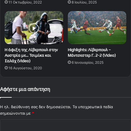
11 Οκτωβρίου, 2022
8 Ιουλίου, 2025
Η άφιξη της Λίβερπουλ στην
Highlights: Λίβερπουλ –
Αυστρία με… Τσιμίκα και
Μάντσεστερ Γ. 2-2 (Video)
Σαλάχ (Video)
6 Ιανουαρίου, 2025
16 Αυγούστου, 2020
Αφήστε μια απάντηση
Η ηλ. διεύθυνση σας δεν δημοσιεύεται.
Τα υποχρεωτικά πεδία
σημειώνονται με
*
Σ