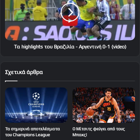
του
Βραζιλία
-
Αργεντινή
0-
1
(video)
Τα highlights του Βραζιλία - Αργεντινή 0-1 (video)
Σχετικά άρθρα
Τα σημερινά αποτελέσματα
Ο Μίτσιτς φεύγει από τους
του Champions League
Μπακς!