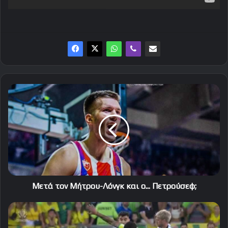
Μετά
τον
Μήτρου-
Λόνγκ
και
ο...
Πετρούσεφ;
Μετά τον Μήτρου-Λόνγκ και ο... Πετρούσεφ;
Τα
highlights