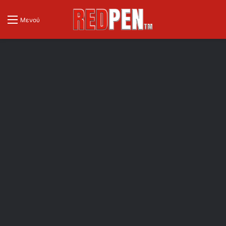
Μενού