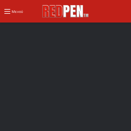
Μενού