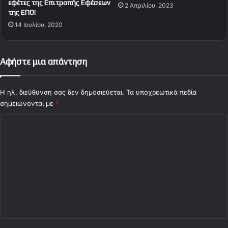
εφέτες της Επιτροπής Εφέσεων
2 Απριλίου, 2023
της ΕΠΟ!
14 Ιουλίου, 2020
Αφήστε μια απάντηση
Η ηλ. διεύθυνση σας δεν δημοσιεύεται.
Τα υποχρεωτικά πεδία
σημειώνονται με
*
Σ
χ
ό
λ
ι
ο
*