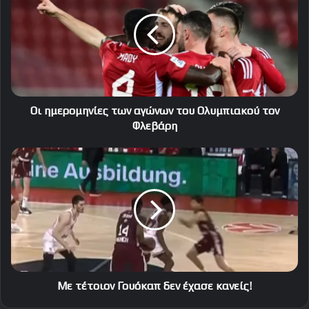
των
αγώνων
του
Ολυμπιακού
τον
Φλεβάρη
Οι ημερομηνίες των αγώνων του Ολυμπιακού τον
Φλεβάρη
Με
τέτοιον
Γουόκαπ
δεν
έχασε
κανείς!
Με τέτοιον Γουόκαπ δεν έχασε κανείς!