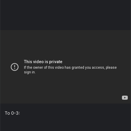
Το 0-3: