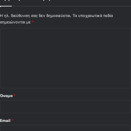
Η ηλ. διεύθυνση σας δεν δημοσιεύεται.
Τα υποχρεωτικά πεδία
σημειώνονται με
*
Σ
χ
ό
λ
ι
ο
*
Όνομα
*
Email
*