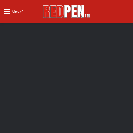
Μενού