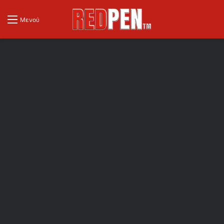
Μενού