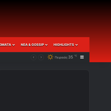
ΩΜΑΤΑ
ΝΕΑ & GOSSIP
HIGHLIGHTS
℃
35
Sidebar
Πειραιάς