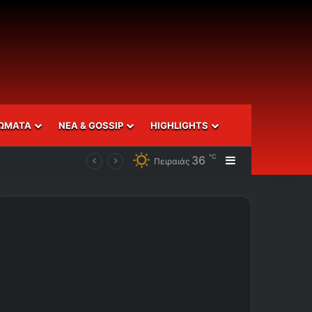
ΩΜΑΤΑ
ΝΕΑ & GOSSIP
HIGHLIGHTS
℃
36
Sidebar
Πειραιάς