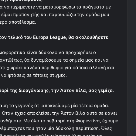
 σα να περιμένετε να μεταμορφώσω τα πράγματα με
, είμαι προπονητής και παρουσιάζω την ομάδα μου
ερο αποτέλεσμα.
τον τελικό του Europa League, θα ακολουθήσετε
 Διαφορετικά είναι δύσκολο να προχωρήσει ο
 αντιθέτως, θα δυναμώσουμε τα σημεία μας και να
ω ότι χωράει κανένα περιθώριο για κάποια αλλαγή και
να φτάσεις σε τέτοιες στιγμές.
ορί της διοργάνωσης, την Άστον Βίλα, σας γεμίζει
ύναμη το γεγονός ότ ιαποκλείσαμε μία τέτοια ομάδα.
 Όταν έχεις αποκλείσει την Άστον Βίλα αυτό σε κάνει
οιονδήποτε. Με όλο το σεβασμό στη Φιορεντίνα, έχουμε
νέρμπαχτσε που ήταν μία δύσκολη περίπτωση. Όλες
δυνατοί και εκμεταλλευτόμαστε όλες αυτές τις