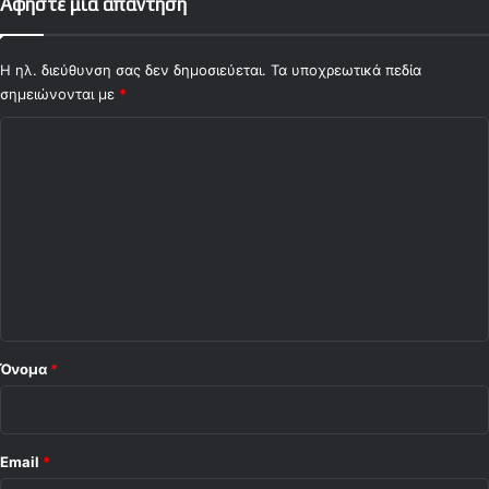
Αφήστε μια απάντηση
Η ηλ. διεύθυνση σας δεν δημοσιεύεται.
Τα υποχρεωτικά πεδία
σημειώνονται με
*
Σ
χ
ό
λ
ι
ο
*
Όνομα
*
Email
*