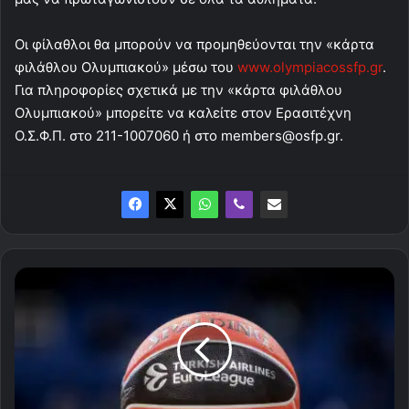
Οι φίλαθλοι θα μπορούν να προμηθεύονται την «κάρτα
φιλάθλου Ολυμπιακού» μέσω του
www.olympiacossfp.gr
.
Για πληροφορίες σχετικά με την «κάρτα φιλάθλου
Ολυμπιακού» μπορείτε να καλείτε στον Ερασιτέχνη
Ο.Σ.Φ.Π. στο 211-1007060 ή στο
members@osfp.gr
.
Η
βαθμολογία
της
Euroleague