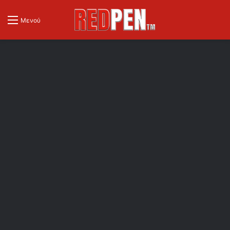
Μενού