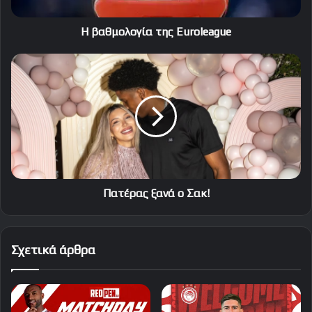
Η βαθμολογία της Euroleague
Πατέρας
ξανά
ο
Σακ!
Πατέρας ξανά ο Σακ!
Σχετικά άρθρα