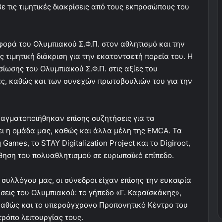
 τις τιμητικές διακρίσεις από τους εκπροσώπους του
ορά του Ολυμπιακού Σ.Φ.Π. στον αθλητισμό και την
 τιμητική διάκριση για την εκατονταετή πορεία του. Η
ωσης του Ολυμπιακού Σ.Φ.Π. στις αξίες του
ίας, καθώς και των συνεχών πρωτοβουλιών του για την
ραγματοποιήθηκαν επίσης συζητήσεις για τα
ι η ομάδα μας, καθώς και άλλα μέλη της EMCA. Τα
mes, το STAY Digitalization Project και το Digiroot,
θηση του πολυαθλητισμού σε ευρωπαϊκό επίπεδο.
υλλόγου μας, οι σύνεδροι είχαν επίσης την ευκαιρία
εις του Ολυμπιακού: το γήπεδο «Γ. Καραϊσκάκης»,
 καθώς και το υπερσύγχρονο Προπονητικό Κέντρο του
τρόπο λειτουργίας τους.