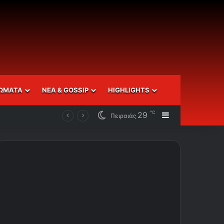
ΩΜΑΤΑ
ΝΕΑ & GOSSIP
HIGHLIGHTS
℃
29
Sidebar
Πειραιάς