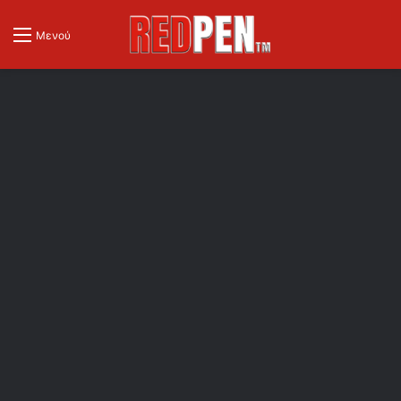
Μενού