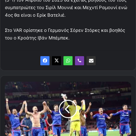
συμπατριώτες του Σιρίλ Μουνιέ και Μεχντί Ραμουνί ενώ
4ος θα είναι ο Ερίκ Βατελιέ.
Στο VAR ορίστηκε ο Γερμανός Σόρεν Στόρκς και βοηθός
του ο Κροάτης Ιβάν Μπέμπεκ.
Η
νύχτα
που
ο
Θρύλος
άλωσε
-για
πρώτη
φορά-