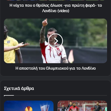
το
Η νύχτα που ο Θρύλος άλωσε -για πρώτη φορά- το
Λονδίνο
Λονδίνο (video)
(video)
Η
αποστολή
του
Ολυμπιακού
για
το
Λονδίνο
Η αποστολή του Ολυμπιακού για το Λονδίνο
Σχετικά άρθρα