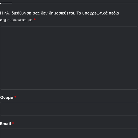
Η ηλ. διεύθυνση σας δεν δημοσιεύεται.
Τα υποχρεωτικά πεδία
σημειώνονται με
*
Σ
χ
ό
λ
ι
ο
*
Όνομα
*
Email
*